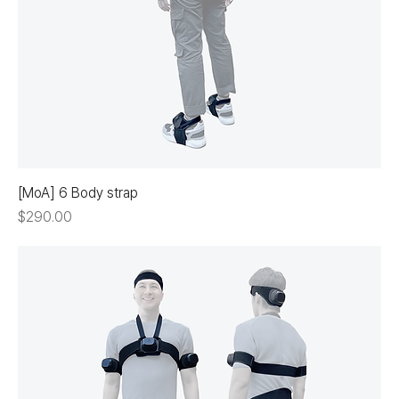
[MoA] 6 Body strap
価格
$290.00