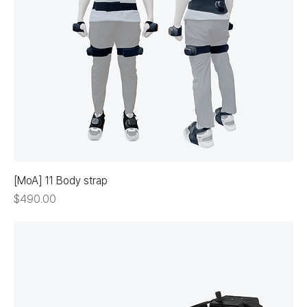
[MoA] 11 Body strap
価格
$490.00