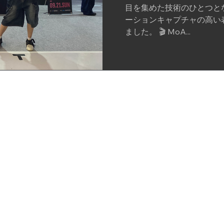
目を集めた技術のひとつとな
ーションキャプチャの高い
ました。 🎬 MoA...