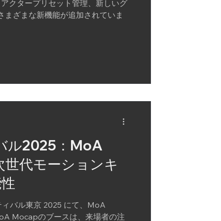
化、アクタープリセット管理、新しいグ
さまざまな新機能が追加されていま
ル2025：MoA
す次世代モーションキ
能性
京 2025 にて、MoA
oA Mocapのブースは、来場者の注