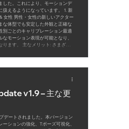
ました。これにより、モーションデ
扱えるようになっています。 1. 新
 & 女性 男性・女性の新しいアクター
まな体型でも安定した外観と正確な
性別ごとのキャリブレーション最適
ルなモーション表現が可能となり、
ります。 主なメリット: さまざま
ーザー間でもモーションの一貫性を
性別に応じた自然な動きを表現可
体型データによ
定して一貫性を保つ。 比較・分析の
date v1.9 – 主な更
率化。 2. スケルトンモーショ
レーションの強化、Tポーズ可視化、