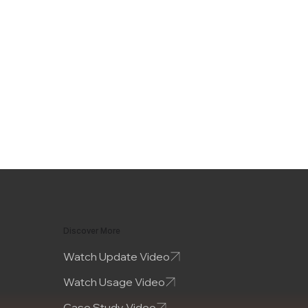
Discover More
Watch Update Video
Watch Usage Video
Case Study Video